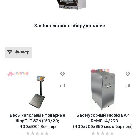
Хлебопекарное оборудование
Фильтр
Bесы напольные товарные
Бак мусорный Hicold БАР
ФорТ-П 836 (150/20;
НБММБ-4/7БВ
400х500) Вектор
(400х700х850 мм, с бортом)