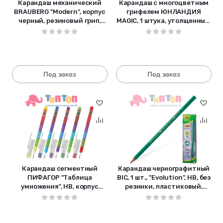
Карандаш механический
Карандаш с многоцветным
BRAUBERG "Modern", корпус
грифелем ЮНЛАНДИЯ
черный, резиновый грип,
MAGIC, 1 штука, утолщенный,
ластик, 0,5 мм">, 180286
заточенный, 181373
Под заказ
Под заказ
Карандаш сегментный
Карандаш чернографитный
ПИФАГОР "Таблица
BIC, 1 шт., "Evolution", HB, без
умножения", HB, корпус
резинки, пластиковый,
ассорти, с ластиком,
корпус зеленый, заточ
181482