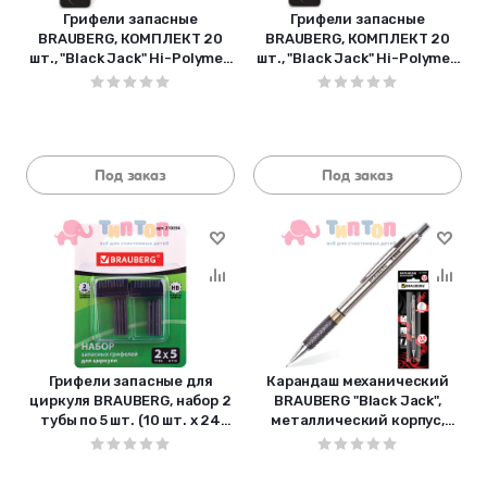
Грифели запасные
Грифели запасные
BRAUBERG, КОМПЛЕКТ 20
BRAUBERG, КОМПЛЕКТ 20
шт., "Black Jack" Hi-Polymer,
шт., "Black Jack" Hi-Polymer,
В, 0,5 мм">, 180449
НВ, 0,5 мм">, 180447
Под заказ
Под заказ
Грифели запасные для
Карандаш механический
циркуля BRAUBERG, набор 2
BRAUBERG "Black Jack",
тубы по 5 шт. (10 шт. х 24
металлический корпус,
мм">), HB, 2 мм">, блистер
резиновый грип, ластик, 0,5
мм">,