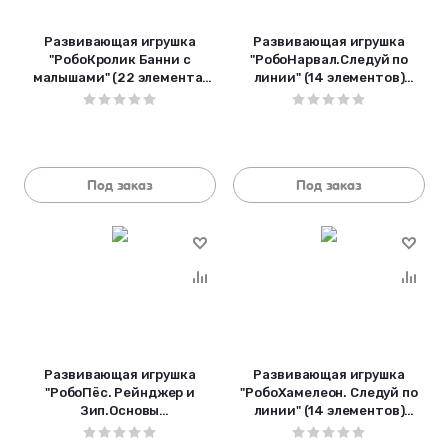
Развивающая игрушка
Развивающая игрушка
"РобоКролик Банни с
"РобоНарвал.Следуй по
малышами" (22 элемента)
линии" (14 элементов)
LER3089
LER3099
Под заказ
Под заказ
Развивающая игрушка
Развивающая игрушка
"РобоПёс. Рейнджер и
"РобоХамелеон. Следуй по
Зип.Основы
линии" (14 элементов)
программирования" (22
LER3098
элемента) LER3080