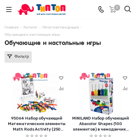
0
Главная
-
Каталог
-
Печатная продукция
-
Обучающие и настольные игры
Обучающие и настольные игры
Фильтр
95064 Набор обучающий
MINILAND Набор обучающий
Математические элементы
Abacolor Shapes (100
Math Rods Activity (250
элементов) в чемоданчике
элементов) в чемоданчике
95270