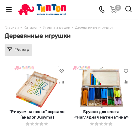
0
Главная
-
Каталог
-
Игры и игрушки
-
Деревянные игрушки
Деревянные игрушки
Фильтр
"Рисуем на песке" зеркало
Бруски для счета
(аналог Dusyma)
«Наглядная математика»