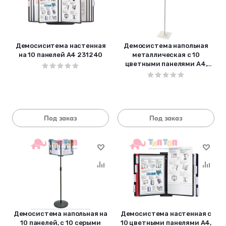
Демосиситема настенная
Демосистема напольная
на 10 панелей А4 231240
металлическая с 10
цветными панелями А4,
серая, BRAUBERG "SOLID",
236724
Под заказ
Под заказ
Демосистема напольная на
Демосистема настенная с
10 панелей, с 10 серыми
10 цветными панелями А4,