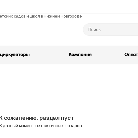
тских садов и школ в Нижнем Новгороде
циркуляторы
Компания
Опла
К сожалению, раздел пуст
В данный момент нет активных товаров