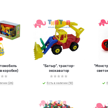
втомобиль
"Батыр", трактор-
"Монстр
в коробке)
экскаватор
светом
личии (26)
Есть в наличии (12)
Е