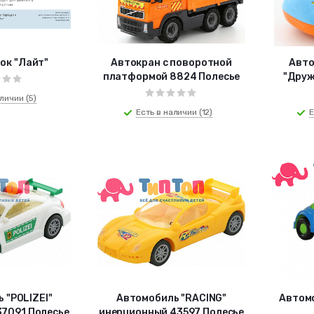
ок "Лайт"
Автокран с поворотной
Автомоб
платформой 8824 Полесье
"Друж
личии (5)
Есть в наличии (12)
Е
 "POLIZEI"
Автомобиль "RACING"
Автомо
7091 Полесье
инерционный 43597 Полесье