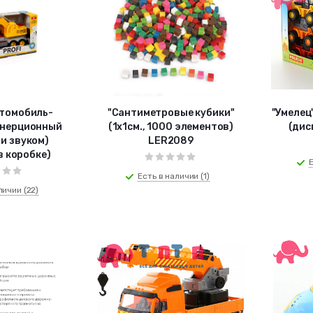
втомобиль-
"Сантиметровые кубики"
"Умелец
инерционный
(1х1см., 1000 элементов)
(дис
 и звуком)
LER2089
в коробке)
Е
Есть в наличии (1)
личии (22)