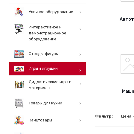
Уличное оборудование
Автот
Интерактивное и
демонстрационное
оборудование
Стенды, фигуры
Игры и игрушки
Дидактические игры и
материалы
Маши
Товары для кухни
Фильтр:
Цена
Канцтовары