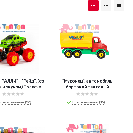
 РАЛЛИ" - "Рейд", (со
"Муромец", автомобиль
 и звуком) Полесье
бортовой тентовый
сть в наличии (22)
Есть в наличии (16)