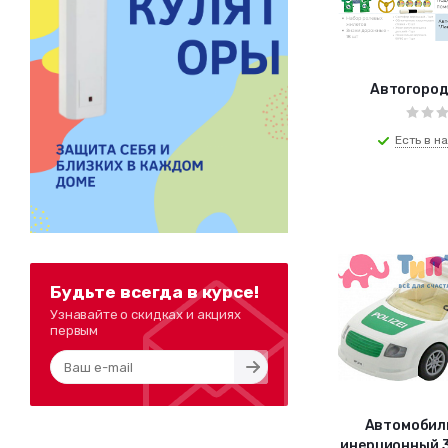
Автогород
Есть в на
Будьте всегда в курсе!
Узнавайте о скидках и акциях
первым
Автомобиль
инерционный 3