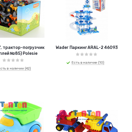
", трактор-погрузчик
Wader Паркинг ARAL-2 46093
плей №85) Polesie
Есть в наличии (10)
сть в наличии (42)