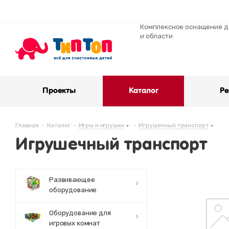
Комплексное оснащение де
и области
Проекты
Каталог
Ре
Главная
-
Каталог
-
Игры и игрушки
-
Игрушечный транспорт
Игрушечный транспорт
Развивающее
оборудование
Оборудование для
игровых комнат