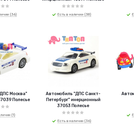
личии (36)
Есть в наличии (38)
Е
ДПС Москва"
Автомобиль "ДПС Санкт-
Автом
7039 Полесье
Петербург" инерционный
37053 Полесье
личии (1)
Е
Есть в наличии (36)