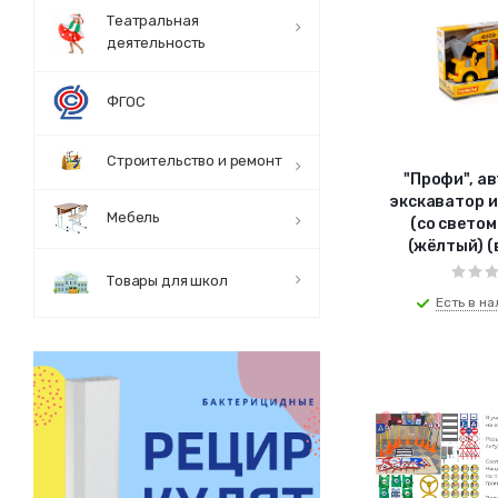
Театральная
деятельность
ФГОС
Строительство и ремонт
"Профи", а
экскаватор 
Мебель
(со светом
(жёлтый) (
Товары для школ
Есть в на