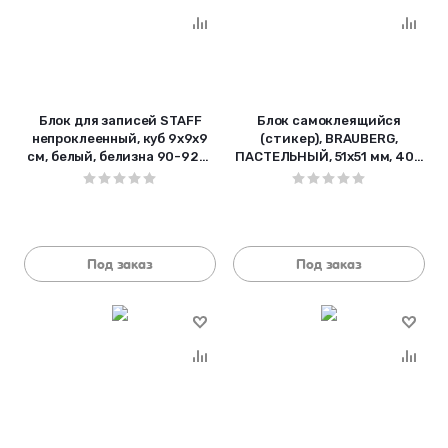
Блок для записей STAFF
Блок самоклеящийся
непроклеенный, куб 9х9х9
(стикер), BRAUBERG,
см, белый, белизна 90-92%,
ПАСТЕЛЬНЫЙ, 51х51 мм, 400
126366
листов, 4 цвета, 122858
Под заказ
Под заказ