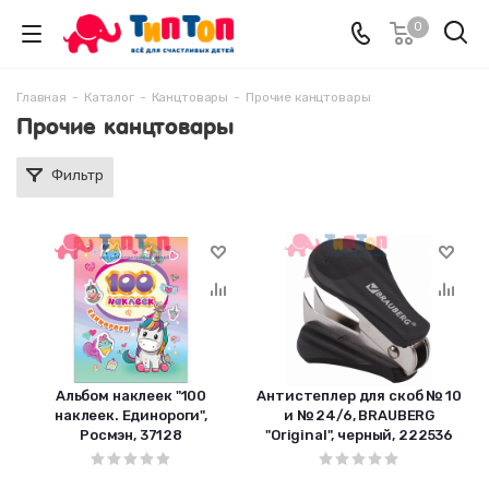
0
Главная
-
Каталог
-
Канцтовары
-
Прочие канцтовары
Прочие канцтовары
Фильтр
Альбом наклеек "100
Антистеплер для скоб № 10
наклеек. Единороги",
и № 24/6, BRAUBERG
Росмэн, 37128
"Original", черный, 222536